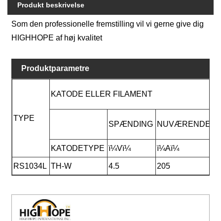
Produkt beskrivelse
Som den professionelle fremstilling vil vi gerne give dig
HIGHHOPE af høj kvalitet
Produktparametre
F
KATODE ELLER FILAMENT
D
TYPE
M
SPÆNDING
NUVÆRENDE
H
KATODETYPE
ï¼Vï¼
ï¼Aï¼
(
RS1034L
TH-W
4.5
205
1