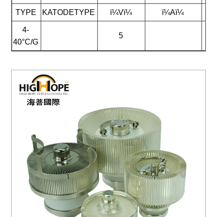
TYPE
KATODETYPE
ï¼Vï¼
ï¼Aï¼
4-
5
40°C/G