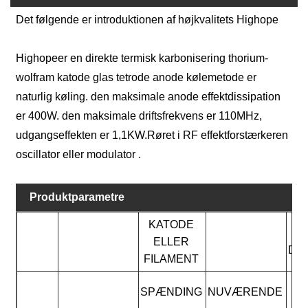
Det følgende er introduktionen af ​​højkvalitets Highope
Highope
er en direkte termisk karbonisering thorium-
wolfram katode glas tetrode anode kølemetode er
naturlig køling. den maksimale anode effektdissipation
er 400W. den maksimale driftsfrekvens er 110MHz,
udgangseffekten er 1,1KW.Røret i RF effektforstærkeren
oscillator eller modulator .
Produktparametre
KATODE
F
ELLER
DI
FILAMENT
SPÆNDING
NUVÆRENDE